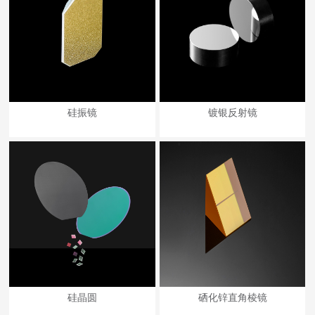
硅振镜
镀银反射镜
硅晶圆
硒化锌直角棱镜