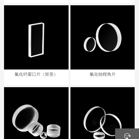
氟化钙窗口片（矩形）
氟化钡楔角片