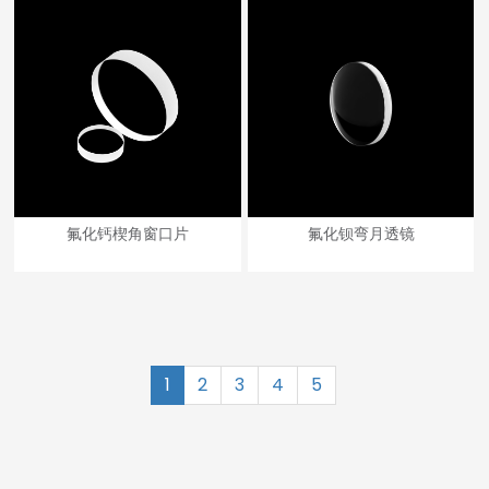
氟化钙楔角窗口片
氟化钡弯月透镜
1
2
3
4
5