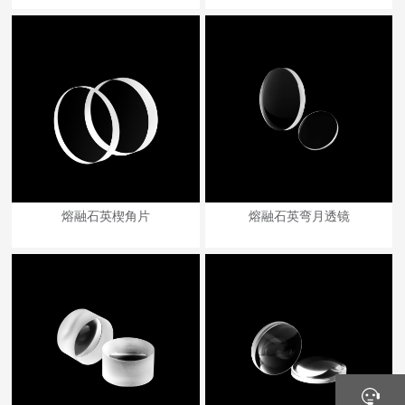
熔融石英楔角片
熔融石英弯月透镜