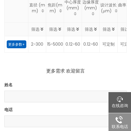
中心厚度
边缘厚度
直径 (m
焦距(m
设计波长
曲率半
(mm)
(mm)
m)
m)
(μm)
筛选
筛选
筛选
筛选
筛选
筛选
2-300
15-5000
0.12-60
0.12-60
可定制
可定
更多参数+
更多需求 欢迎留言
姓名
在线咨询
电话
联系电话