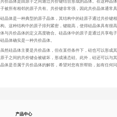
共价晶体是由原子之间通过共价键结合形成的晶体。在这种晶
子被所有相邻的原子共有。共价键非常强，因此共价晶体通常
硅晶体是一种典型的原子晶体，其结构中的硅原子通过共价键
构。这种结构中的原子排列紧密，键能高，使得硅晶体具有很
体与共价晶体的定义高度吻合。硅晶体中的原子是通过共享电
硅晶体确实是一种共价晶体。
虽然硅晶体主要是共价晶体，但在某些条件下，硅也可以形成
原子之间的共价键会被破坏，形成液态硅。此外，硅还可以与
晶体是否属于共价晶体的解答，希望对您有所帮助，如有任何
产品中心