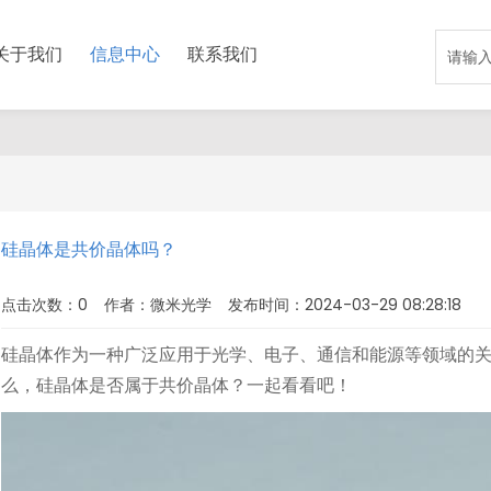
关于我们
信息中心
联系我们
硅晶体是共价晶体吗？
点击次数：
0
作者：微米光学
发布时间：2024-03-29 08:28:18
硅晶体
作为一种广泛应用于光学、电子、通信和能源等领域的
么，硅晶体是否属于共价晶体？一起看看吧！