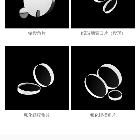
锗楔角片
K9玻璃窗口片（楔形）
氟化镁楔角片
氟化锂楔角片