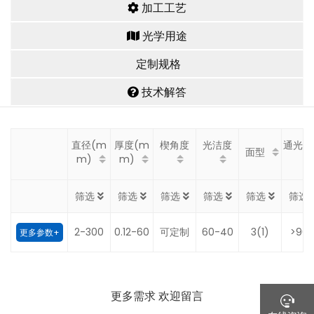
加工工艺
光学用途
定制规格
技术解答
直径(m
厚度(m
楔角度
光洁度
通光口
面型
m)
m)
筛选
筛选
筛选
筛选
筛选
筛选
2-300
0.12-60
可定制
60-40
3(1)
>90
更多参数+
更多需求 欢迎留言