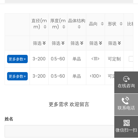
直径(m
厚度(m
晶体结构
晶向
形状
比较
m)
m)
筛选
筛选
筛选
筛选
筛选
3-200
0.5-60
单晶
<111>
可定制
更多参数+
3-200
0.5-60
单晶
<100>
可定制
更多参数+
在线咨询
更多需求 欢迎留言
联系电话
姓名
微信扫一扫